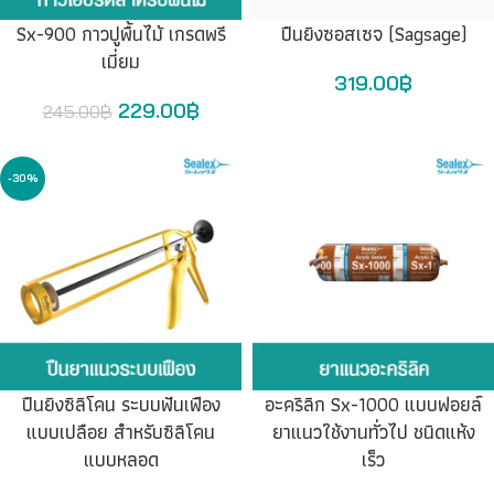
Sx-900 กาวปูพื้นไม้ เกรดพรี
ปืนยิงซอสเซจ (Sagsage)
เมี่ยม
319.00
฿
229.00
฿
245.00
฿
-30%
ปืนยิงซิลิโคน ระบบฟันเฟือง
อะคริลิก Sx-1000 แบบฟอยล์
แบบเปลือย สำหรับซิลิโคน
ยาแนวใช้งานทั่วไป ชนิดแห้ง
แบบหลอด
เร็ว