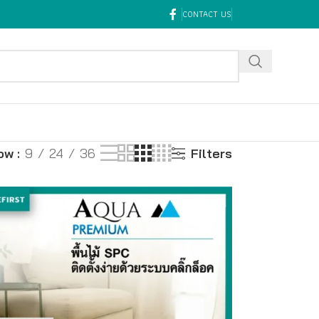
CONTACT US
ow
9
24
36
Filters