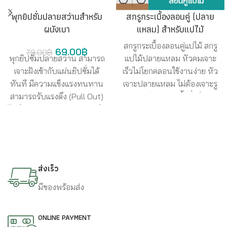
พุกยิปซั่มปลายสว่านสำหรับ
สกรูกระเบื้องลอนคู่ (ปลาย
ผนังเบา
แหลม) สำหรับแปไม้
สกรูกระเบื้องลอนคู่แปไม้ สกรู
69.00
฿
79.00
฿
พุกยิปซั่มปลายสว่าน สามารถ
แปไม้ปลายแหลม หัวคมเจาะ
เจาะฝังเข้ากับแผ่นยิปซั่มได้
เร็วไม่โยกคลอนใช้งานง่าย หัว
ทันที มีความแข็งแรงทนทาน
เจาะปลายแหลม ไม่ต้องเจาะรู
สามารถรับแรงดึง (Pull Out)
นำ ซีลยางกันน้ำรั่วซึม
ได้ถึง 10 kg. ต่อจุด สามารถยึด
อุปกรณ์ต่างๆเข้ากับผนังยิปซั่ม
ได้อย่างรวดเร็วและสะดวก ลด
เวลาการทำงาน การขันพุก
ส่งเร็ว
มีของพร้อมส่ง
ONLINE PAYMENT